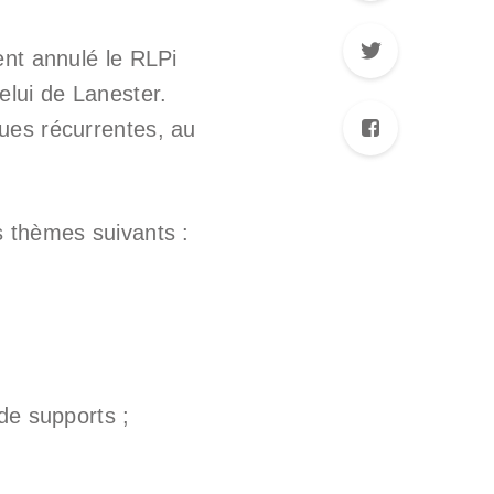
ent annulé le RLPi
lui de Lanester.
ues récurrentes, au
s thèmes suivants :
 de supports ;