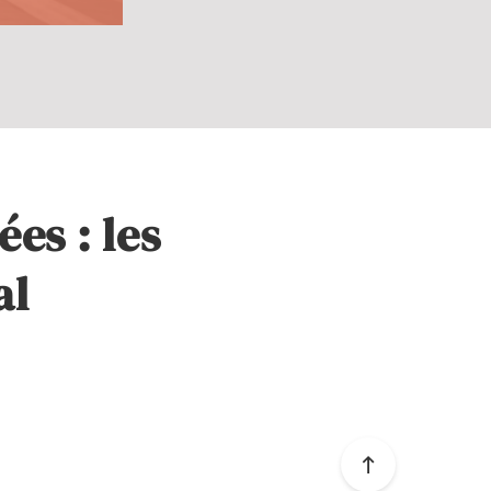
ées : les
al