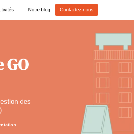
tivités
Notre blog
Contactez-nous
de GO
estion des
)
ntation