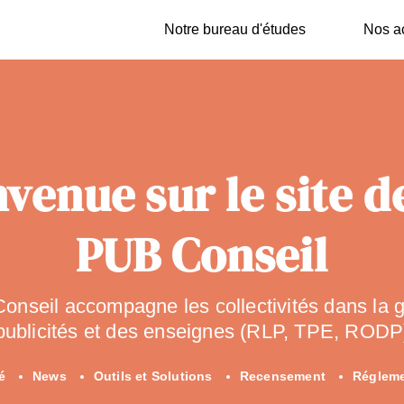
Notre bureau d'études
Nos ac
venue sur le site 
PUB Conseil
nseil accompagne les collectivités dans la g
publicités et des enseignes (RLP, TPE, RODP
é
News
Outils et Solutions
Recensement
Régleme