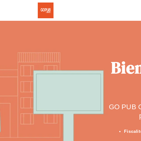
Bien
GO PUB Co
Fiscalit