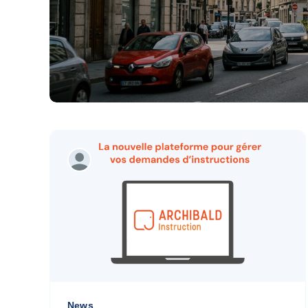
il y a 3 mois
•
3 min de lecture
News